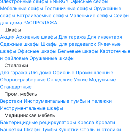
Электронные сейфы
ENERGY
Офисные сейфы
Мебельные сейфы
Гостиничные сейфы
Оружейные
сейфы
Встраиваемые сейфы
Маленькие сейфы
Сейфы
для дома
РАСПРОДАЖА
Шкафы
Акция
Архивные шкафы
Для гаража
Для инвентаря
Одежные шкафы
Шкафы для раздевалок
Ячеечные
шкафы
Офисные шкафы
Бельевые шкафы
Картотечные
и файловые
Оружейные шкафы
Стеллажи
Для гаража
Для дома
Офисные
Промышленные
Сборно-разборные
Складские
Узкие
Модульные
Стандартные
Пром. мебель
Верстаки
Инструментальные тумбы и тележки
Инструментальные шкафы
Медицинская мебель
Бактерицидные рециркуляторы
Кресла
Кровати
Банкетки
Шкафы
Тумбы
Кушетки
Столы и столики