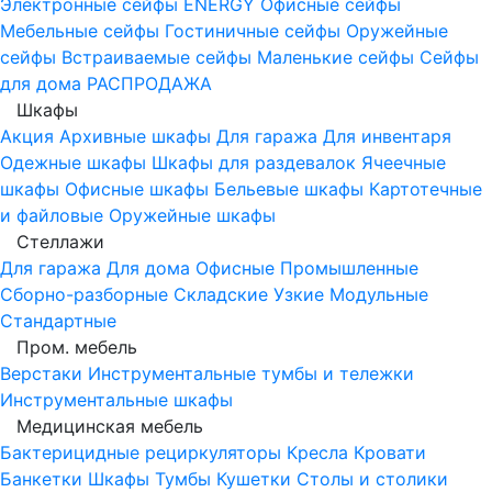
Электронные сейфы
ENERGY
Офисные сейфы
Мебельные сейфы
Гостиничные сейфы
Оружейные
сейфы
Встраиваемые сейфы
Маленькие сейфы
Сейфы
для дома
РАСПРОДАЖА
Шкафы
Акция
Архивные шкафы
Для гаража
Для инвентаря
Одежные шкафы
Шкафы для раздевалок
Ячеечные
шкафы
Офисные шкафы
Бельевые шкафы
Картотечные
и файловые
Оружейные шкафы
Стеллажи
Для гаража
Для дома
Офисные
Промышленные
Сборно-разборные
Складские
Узкие
Модульные
Стандартные
Пром. мебель
Верстаки
Инструментальные тумбы и тележки
Инструментальные шкафы
Медицинская мебель
Бактерицидные рециркуляторы
Кресла
Кровати
Банкетки
Шкафы
Тумбы
Кушетки
Столы и столики