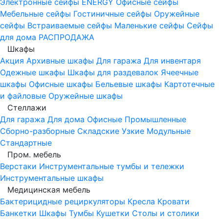
Электронные сейфы
ENERGY
Офисные сейфы
Мебельные сейфы
Гостиничные сейфы
Оружейные
сейфы
Встраиваемые сейфы
Маленькие сейфы
Сейфы
для дома
РАСПРОДАЖА
Шкафы
Акция
Архивные шкафы
Для гаража
Для инвентаря
Одежные шкафы
Шкафы для раздевалок
Ячеечные
шкафы
Офисные шкафы
Бельевые шкафы
Картотечные
и файловые
Оружейные шкафы
Стеллажи
Для гаража
Для дома
Офисные
Промышленные
Сборно-разборные
Складские
Узкие
Модульные
Стандартные
Пром. мебель
Верстаки
Инструментальные тумбы и тележки
Инструментальные шкафы
Медицинская мебель
Бактерицидные рециркуляторы
Кресла
Кровати
Банкетки
Шкафы
Тумбы
Кушетки
Столы и столики