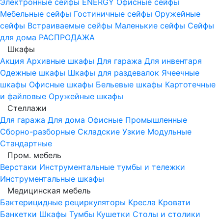
Электронные сейфы
ENERGY
Офисные сейфы
Мебельные сейфы
Гостиничные сейфы
Оружейные
сейфы
Встраиваемые сейфы
Маленькие сейфы
Сейфы
для дома
РАСПРОДАЖА
Шкафы
Акция
Архивные шкафы
Для гаража
Для инвентаря
Одежные шкафы
Шкафы для раздевалок
Ячеечные
шкафы
Офисные шкафы
Бельевые шкафы
Картотечные
и файловые
Оружейные шкафы
Стеллажи
Для гаража
Для дома
Офисные
Промышленные
Сборно-разборные
Складские
Узкие
Модульные
Стандартные
Пром. мебель
Верстаки
Инструментальные тумбы и тележки
Инструментальные шкафы
Медицинская мебель
Бактерицидные рециркуляторы
Кресла
Кровати
Банкетки
Шкафы
Тумбы
Кушетки
Столы и столики