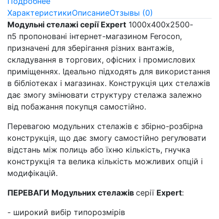
Подробнее
Характеристики
Описание
Отзывы (0)
Модульні стелажі серії Expert
1000х400х2500-
п5 пропоновані інтернет-магазином Ferocon,
призначені для зберігання різних вантажів,
складування в торгових, офісних і промислових
приміщеннях. Ідеально підходять для використання
в бібліотеках і магазинах. Конструкція цих стелажів
дає змогу змінювати структуру стелажа залежно
від побажання покупця самостійно.
Перевагою модульних стелажів є збірно-розбірна
конструкція, що дає змогу самостійно регулювати
відстань між полиць або їхню кількість, гнучка
конструкція та велика кількість можливих опцій і
модифікацій.
ПЕРЕВАГИ Модульних стелажів
серії
Expert
:
- широкий вибір типорозмірів