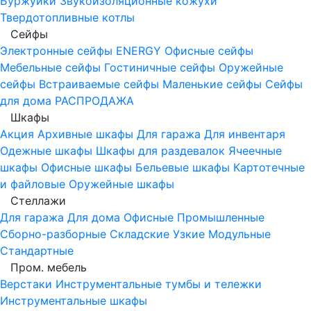
Буржуйки
Звукоизоляционные кожухи
Твердотопливные котлы
Сейфы
Электронные сейфы
ENERGY
Офисные сейфы
Мебельные сейфы
Гостиничные сейфы
Оружейные
сейфы
Встраиваемые сейфы
Маленькие сейфы
Сейфы
для дома
РАСПРОДАЖА
Шкафы
Акция
Архивные шкафы
Для гаража
Для инвентаря
Одежные шкафы
Шкафы для раздевалок
Ячеечные
шкафы
Офисные шкафы
Бельевые шкафы
Картотечные
и файловые
Оружейные шкафы
Стеллажи
Для гаража
Для дома
Офисные
Промышленные
Сборно-разборные
Складские
Узкие
Модульные
Стандартные
Пром. мебель
Верстаки
Инструментальные тумбы и тележки
Инструментальные шкафы