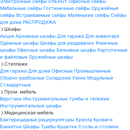
Электронные сейфы
ENERGY
Офисные сейфы
Мебельные сейфы
Гостиничные сейфы
Оружейные
сейфы
Встраиваемые сейфы
Маленькие сейфы
Сейфы
для дома
РАСПРОДАЖА
Шкафы
Акция
Архивные шкафы
Для гаража
Для инвентаря
Одежные шкафы
Шкафы для раздевалок
Ячеечные
шкафы
Офисные шкафы
Бельевые шкафы
Картотечные
и файловые
Оружейные шкафы
Стеллажи
Для гаража
Для дома
Офисные
Промышленные
Сборно-разборные
Складские
Узкие
Модульные
Стандартные
Пром. мебель
Верстаки
Инструментальные тумбы и тележки
Инструментальные шкафы
Медицинская мебель
Бактерицидные рециркуляторы
Кресла
Кровати
Банкетки
Шкафы
Тумбы
Кушетки
Столы и столики