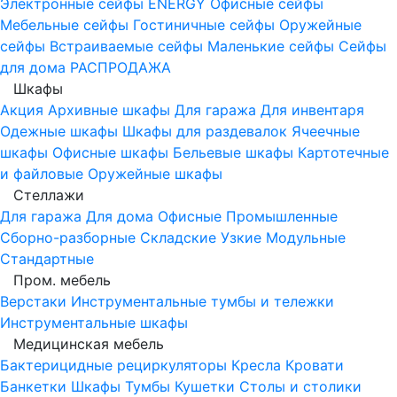
Электронные сейфы
ENERGY
Офисные сейфы
Мебельные сейфы
Гостиничные сейфы
Оружейные
сейфы
Встраиваемые сейфы
Маленькие сейфы
Сейфы
для дома
РАСПРОДАЖА
Шкафы
Акция
Архивные шкафы
Для гаража
Для инвентаря
Одежные шкафы
Шкафы для раздевалок
Ячеечные
шкафы
Офисные шкафы
Бельевые шкафы
Картотечные
и файловые
Оружейные шкафы
Стеллажи
Для гаража
Для дома
Офисные
Промышленные
Сборно-разборные
Складские
Узкие
Модульные
Стандартные
Пром. мебель
Верстаки
Инструментальные тумбы и тележки
Инструментальные шкафы
Медицинская мебель
Бактерицидные рециркуляторы
Кресла
Кровати
Банкетки
Шкафы
Тумбы
Кушетки
Столы и столики