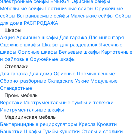
Электронные сейфы
ENERGY
Офисные сейфы
Мебельные сейфы
Гостиничные сейфы
Оружейные
сейфы
Встраиваемые сейфы
Маленькие сейфы
Сейфы
для дома
РАСПРОДАЖА
Шкафы
Акция
Архивные шкафы
Для гаража
Для инвентаря
Одежные шкафы
Шкафы для раздевалок
Ячеечные
шкафы
Офисные шкафы
Бельевые шкафы
Картотечные
и файловые
Оружейные шкафы
Стеллажи
Для гаража
Для дома
Офисные
Промышленные
Сборно-разборные
Складские
Узкие
Модульные
Стандартные
Пром. мебель
Верстаки
Инструментальные тумбы и тележки
Инструментальные шкафы
Медицинская мебель
Бактерицидные рециркуляторы
Кресла
Кровати
Банкетки
Шкафы
Тумбы
Кушетки
Столы и столики