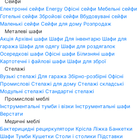
Сейфи
Електронні сейфи
Energy
Офісні сейфи
Мебельні сейфи
Готельні сейфи
Збройові сейфи
Вбудовувані сейфи
Маленькі сейфи
Сейфи для дому
Розпродаж
Металеві шафи
Акція
Архівні шафи
Шафи Для інвентарю
Шафи для
гаража
Шафи для одягу
Шафи для роздягалок
Осередкові шафи
Офісні шафи
Білизняні шафи
Картотечні і файлові шафи
Шафи для зброї
Стелажі
Вузькі стелажі
Для гаража
Збірно-розбірні
Офісні
Промислові
Стелажі для дому
Стелажі складські
Модульні стелажі
Стандартні стелажі
Промислові меблі
Інструментальні тумби і візки
Інструментальні шафи
Верстати
Медичні меблі
Бактерицидні рециркулятори
Крісла
Ліжка
Банкетки
Шафи
Тумби
Кушетки
Столи і столики
Підставки