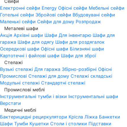
Сейфи
Електронні сейфи
Energy
Офісні сейфи
Мебельні сейфи
Готельні сейфи
Збройові сейфи
Вбудовувані сейфи
Маленькі сейфи
Сейфи для дому
Розпродаж
Металеві шафи
Акція
Архівні шафи
Шафи Для інвентарю
Шафи для
гаража
Шафи для одягу
Шафи для роздягалок
Осередкові шафи
Офісні шафи
Білизняні шафи
Картотечні і файлові шафи
Шафи для зброї
Стелажі
Вузькі стелажі
Для гаража
Збірно-розбірні
Офісні
Промислові
Стелажі для дому
Стелажі складські
Модульні стелажі
Стандартні стелажі
Промислові меблі
Інструментальні тумби і візки
Інструментальні шафи
Верстати
Медичні меблі
Бактерицидні рециркулятори
Крісла
Ліжка
Банкетки
Шафи
Тумби
Кушетки
Столи і столики
Підставки