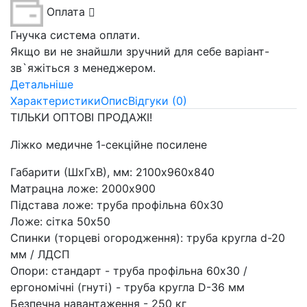
Оплата
Гнучка система оплати.
Якщо ви не знайшли зручний для себе варіант-
зв`яжіться з менеджером.
Детальніше
Характеристики
Опис
Відгуки (0)
ТІЛЬКИ ОПТОВІ ПРОДАЖІ!
Ліжко медичне 1-секційне посилене
Габарити (ШхГхВ), мм: 2100х960х840
Матрацна ложе: 2000х900
Підстава ложе: труба профільна 60х30
Ложе: сітка 50х50
Спинки (торцеві огородження): труба кругла d-20
мм / ЛДСП
Опори: стандарт - труба профільна 60х30 /
ергономічні (гнуті) - труба кругла D-36 мм
Безпечна навантаження - 250 кг