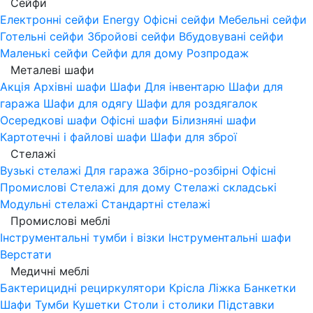
Сейфи
Електронні сейфи
Energy
Офісні сейфи
Мебельні сейфи
Готельні сейфи
Збройові сейфи
Вбудовувані сейфи
Маленькі сейфи
Сейфи для дому
Розпродаж
Металеві шафи
Акція
Архівні шафи
Шафи Для інвентарю
Шафи для
гаража
Шафи для одягу
Шафи для роздягалок
Осередкові шафи
Офісні шафи
Білизняні шафи
Картотечні і файлові шафи
Шафи для зброї
Стелажі
Вузькі стелажі
Для гаража
Збірно-розбірні
Офісні
Промислові
Стелажі для дому
Стелажі складські
Модульні стелажі
Стандартні стелажі
Промислові меблі
Інструментальні тумби і візки
Інструментальні шафи
Верстати
Медичні меблі
Бактерицидні рециркулятори
Крісла
Ліжка
Банкетки
Шафи
Тумби
Кушетки
Столи і столики
Підставки