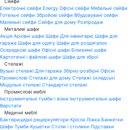
Сейфи
Електронні сейфи
Energy
Офісні сейфи
Мебельні сейфи
Готельні сейфи
Збройові сейфи
Вбудовувані сейфи
Маленькі сейфи
Сейфи для дому
Розпродаж
Металеві шафи
Акція
Архівні шафи
Шафи Для інвентарю
Шафи для
гаража
Шафи для одягу
Шафи для роздягалок
Осередкові шафи
Офісні шафи
Білизняні шафи
Картотечні і файлові шафи
Шафи для зброї
Стелажі
Вузькі стелажі
Для гаража
Збірно-розбірні
Офісні
Промислові
Стелажі для дому
Стелажі складські
Модульні стелажі
Стандартні стелажі
Промислові меблі
Інструментальні тумби і візки
Інструментальні шафи
Верстати
Медичні меблі
Бактерицидні рециркулятори
Крісла
Ліжка
Банкетки
Шафи
Тумби
Кушетки
Столи і столики
Підставки