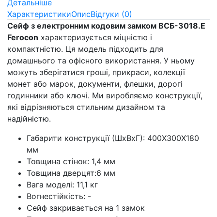
Детальніше
Характеристики
Опис
Відгуки (0)
Сейф з електронним кодовим замком ВСБ-3018.E
Ferocon
характеризується міцністю і
компактністю. Ця модель підходить для
домашнього та офісного використання. У ньому
можуть зберігатися гроші, прикраси, колекції
монет або марок, документи, флешки, дорогі
годинники або ключі. Ми виробляємо конструкції,
які відрізняються стильним дизайном та
надійністю.
Габарити конструкції (ШхВхГ): 400Х300Х180
мм
Товщина стінок: 1,4 мм
Товщина дверцят:6 мм
Вага моделі: 11,1 кг
Вогнестійкість: -
Сейф закривається на 1 замок