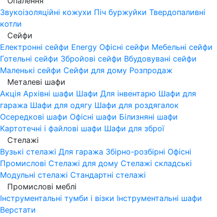
Опалення
Звукоізоляційні кожухи
Піч буржуйки
Твердопаливні
котли
Сейфи
Електронні сейфи
Energy
Офісні сейфи
Мебельні сейфи
Готельні сейфи
Збройові сейфи
Вбудовувані сейфи
Маленькі сейфи
Сейфи для дому
Розпродаж
Металеві шафи
Акція
Архівні шафи
Шафи Для інвентарю
Шафи для
гаража
Шафи для одягу
Шафи для роздягалок
Осередкові шафи
Офісні шафи
Білизняні шафи
Картотечні і файлові шафи
Шафи для зброї
Стелажі
Вузькі стелажі
Для гаража
Збірно-розбірні
Офісні
Промислові
Стелажі для дому
Стелажі складські
Модульні стелажі
Стандартні стелажі
Промислові меблі
Інструментальні тумби і візки
Інструментальні шафи
Верстати