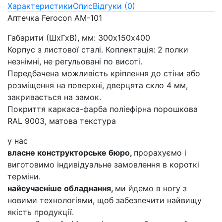
Характеристики
Опис
Відгуки (0)
Аптечка Ferocon АМ-101
Габарити (ШхГхВ), мм: 300х150х400
Корпус з листової сталі. Коплектація: 2 полки
незнімні, не регульовані по висоті.
Передбачена можливість кріплення до стіни або
розміщення на поверхні, дверцята скло 4 мм,
закривається на замок.
Покриття каркаса-фарба поліефірна порошкова
RAL 9003, матова текстура
у нас
власне конструкторське бюро,
прорахуємо і
виготовимо індивідуальне замовлення в короткі
терміни.
найсучасніше обладнання,
ми йдемо в ногу з
новими технологіями, щоб забезпечити найвищу
якість продукції.